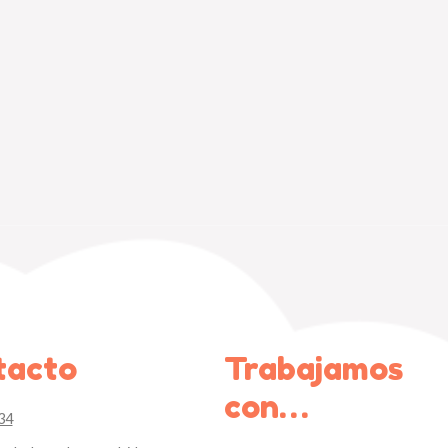
tacto
Trabajamos
con…
34