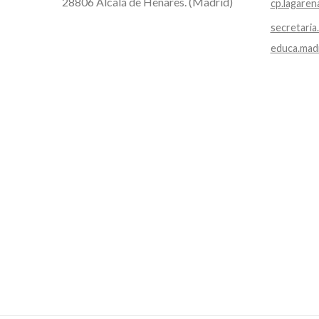
28806 Alcalá de Henares. (Madrid)
cp.lagaren
secretaria
educa.mad