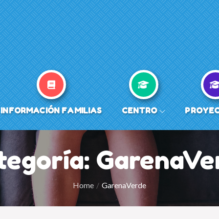
INFORMACIÓN FAMILIAS
CENTRO
PROYE
tegoría:
GarenaVe
Home
GarenaVerde