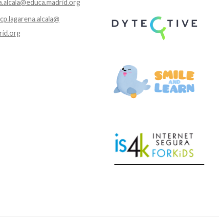
a.alcala@educa.madrid.org
.cp.lagarena.alcala@
rid.org