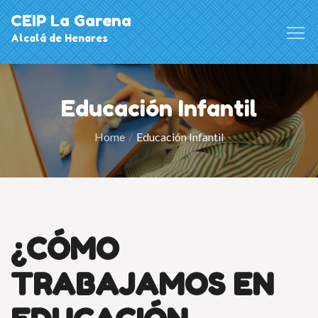
Skip
CEIP La Garena
to
Alcalá de Henares
content
Educación Infantil
Home
Educación Infantil
¿CÓMO
TRABAJAMOS EN