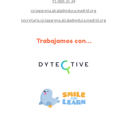
91 886 35 34
cp.lagarena.alcala@educa.madrid.org
secretaria.cp.lagarena.alcala@
educa.madrid.org
Trabajamos con…